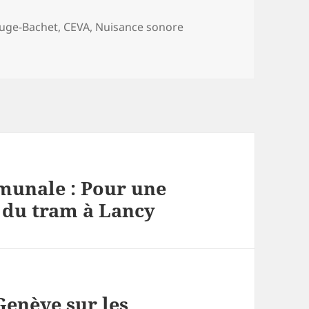
uge-Bachet
,
CEVA
,
Nuisance sonore
munale : Pour une
 du tram à Lancy
Genève sur les