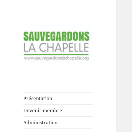
Fondée le 29 septembre 1983
Association pour
la sauvegarde du
site de la
Présentation
Chapelle
Devenir membre
Administration