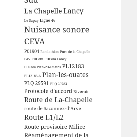
Lancy
La Chapelle
Ligne 46
Le Sapay
Nuisance sonore
CEVA
P01904
Pandathlon
Parc de la Chapelle
PAV
PDCom
PDCom Lancy
PL12183
PDCom Plan-les-Ouates
Plan-les-ouates
PL12183-A
PLQ 29591
PLQ 29783
Protocole d'accord
Riverain
Route de La-Chapelle
route de Saconnex-d’Arve
Route L1/L2
Route provisoire Milice
Réaménagement de la