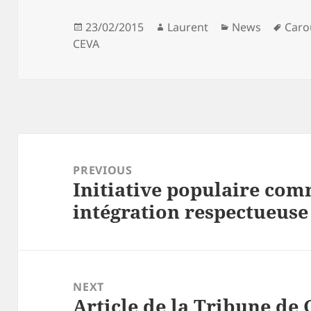
Posted
Author
Categories
Tags
23/02/2015
Laurent
News
Caro
on
CEVA
Post
navigation
PREVIOUS
Initiative populaire com
Previous
intégration respectueuse
post:
NEXT
Article de la Tribune de 
Next