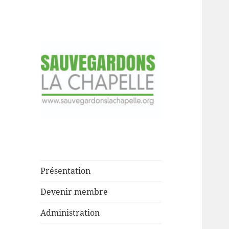
Fondée le 29 septembre 1983
Association pour
la sauvegarde du
site de la
Présentation
Chapelle
Devenir membre
Administration