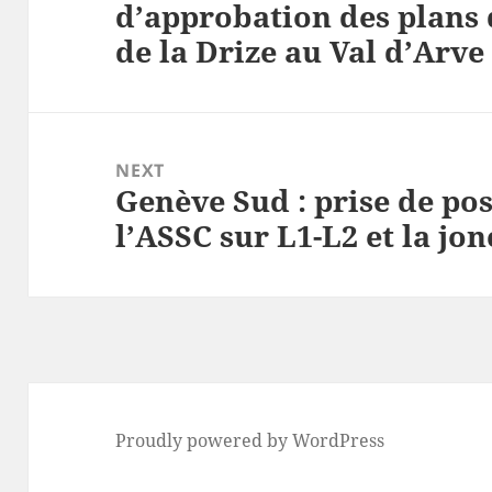
d’approbation des plans
post:
de la Drize au Val d’Arve
NEXT
Genève Sud : prise de pos
Next
l’ASSC sur L1-L2 et la jon
post:
Proudly powered by WordPress