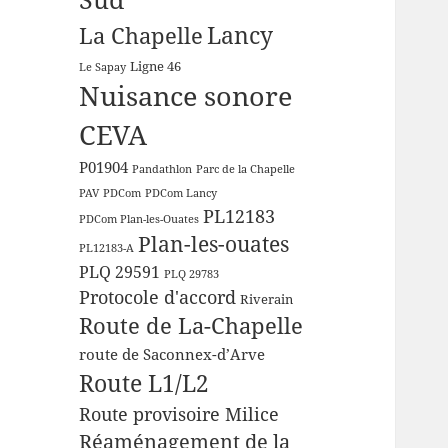
Lancy
La Chapelle
Ligne 46
Le Sapay
Nuisance sonore
CEVA
P01904
Pandathlon
Parc de la Chapelle
PAV
PDCom
PDCom Lancy
PL12183
PDCom Plan-les-Ouates
Plan-les-ouates
PL12183-A
PLQ 29591
PLQ 29783
Protocole d'accord
Riverain
Route de La-Chapelle
route de Saconnex-d’Arve
Route L1/L2
Route provisoire Milice
Réaménagement de la