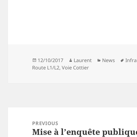
Posted
Author
Categories
Tags
12/10/2017
Laurent
News
Infr
on
Route L1/L2
,
Voie Cottier
Post
navigation
PREVIOUS
Mise à l’enquête publique
Previous