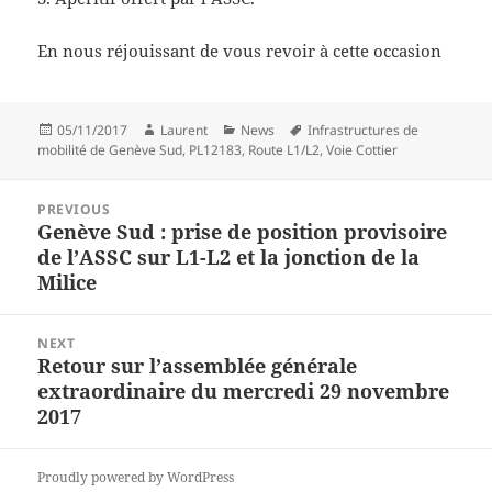
En nous réjouissant de vous revoir à cette occasion
Posted
Author
Categories
Tags
05/11/2017
Laurent
News
Infrastructures de
on
mobilité de Genève Sud
,
PL12183
,
Route L1/L2
,
Voie Cottier
Post
PREVIOUS
navigation
Genève Sud : prise de position provisoire
Previous
de l’ASSC sur L1-L2 et la jonction de la
post:
Milice
NEXT
Retour sur l’assemblée générale
Next
extraordinaire du mercredi 29 novembre
post:
2017
Proudly powered by WordPress