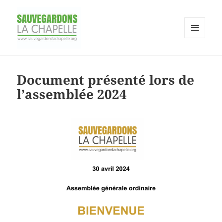
MENU
AND
Association pour la sauvegarde du
WIDGETS
site de la Chapelle
Document présenté lors de
l’assemblée 2024