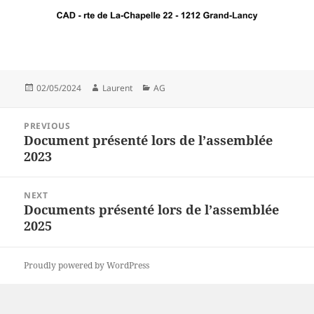
Posted
Author
Categories
02/05/2024
Laurent
AG
on
Post
PREVIOUS
navigation
Document présenté lors de l’assemblée
Previous
2023
post:
NEXT
Documents présenté lors de l’assemblée
Next
2025
post:
Proudly powered by WordPress