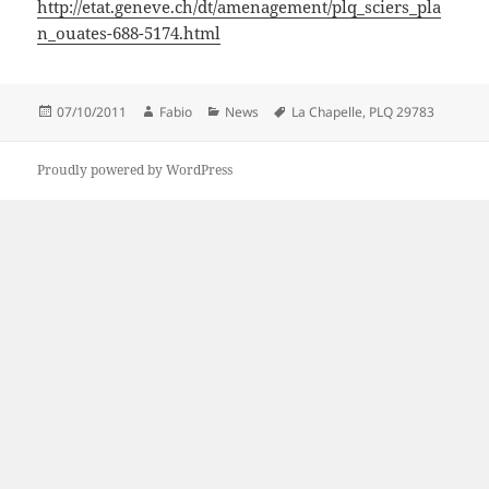
http://etat.geneve.ch/dt/amenagement/plq_sciers_pla
n_ouates-688-5174.html
Posted
Author
Categories
Tags
07/10/2011
Fabio
News
La Chapelle
,
PLQ 29783
on
Proudly powered by WordPress