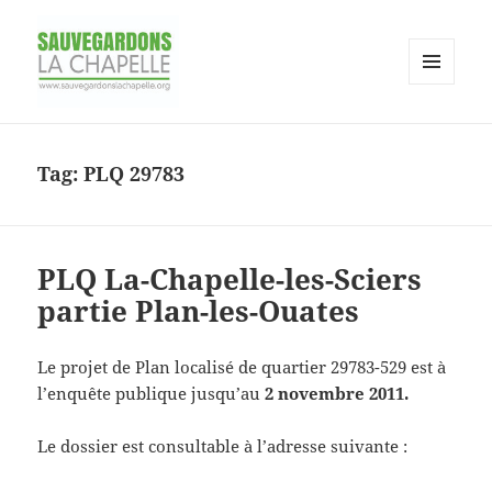
MENU
AND
Association pour la sauvegarde du
WIDGETS
site de la Chapelle
Tag:
PLQ 29783
PLQ La-Chapelle-les-Sciers
partie Plan-les-Ouates
Le projet de Plan localisé de quartier 29783-529 est à
l’enquête publique jusqu’au
2 novembre 2011.
Le dossier est consultable à l’adresse suivante :